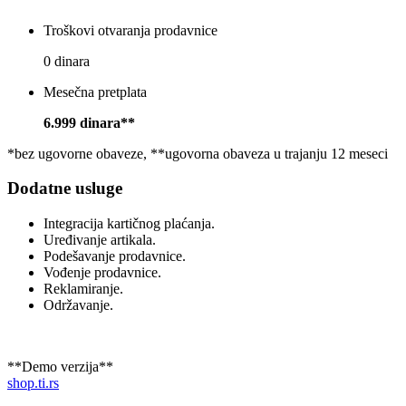
Troškovi otvaranja prodavnice
0 dinara
Mesečna pretplata
6.999 dinara**
*bez ugovorne obaveze, **ugovorna obaveza u trajanju 12 meseci
Dodatne usluge
Integracija kartičnog plaćanja.
Uređivanje artikala.
Podešavanje prodavnice.
Vođenje prodavnice.
Reklamiranje.
Održavanje.
**Demo verzija**
shop.ti.rs