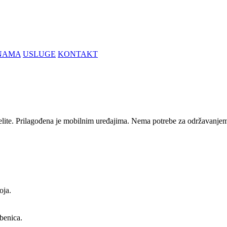
NAMA
USLUGE
KONTAKT
elite. Prilagođena je mobilnim uređajima. Nema potrebe za održavanjem
oja.
žbenica.