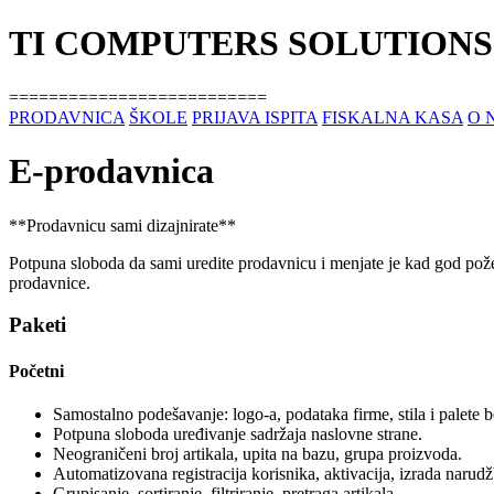
TI COMPUTERS SOLUTIONS
==========================
PRODAVNICA
ŠKOLE
PRIJAVA ISPITA
FISKALNA KASA
O 
E-prodavnica
**Prodavnicu sami dizajnirate**
Potpuna sloboda da sami uredite prodavnicu i menjate je kad god pož
prodavnice.
Paketi
Početni
Samostalno podešavanje: logo-a, podataka firme, stila i palete b
Potpuna sloboda uređivanje sadržaja naslovne strane.
Neograničeni broj artikala, upita na bazu, grupa proizvoda.
Automatizovana registracija korisnika, aktivacija, izrada narud
Grupisanje, sortiranje, filtriranje, pretraga artikala.