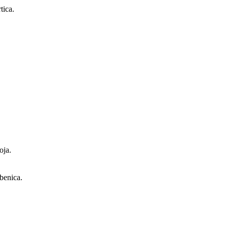
tica.
oja.
žbenica.