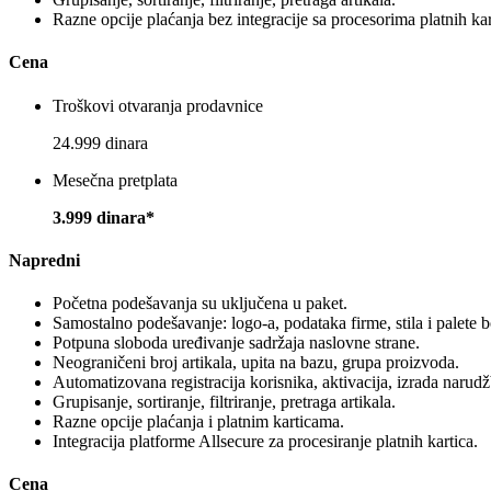
Razne opcije plaćanja bez integracije sa procesorima platnih kar
Cena
Troškovi otvaranja prodavnice
24.999 dinara
Mesečna pretplata
3.999 dinara*
Napredni
Početna podešavanja su uključena u paket.
Samostalno podešavanje: logo-a, podataka firme, stila i palete b
Potpuna sloboda uređivanje sadržaja naslovne strane.
Neograničeni broj artikala, upita na bazu, grupa proizvoda.
Automatizovana registracija korisnika, aktivacija, izrada narud
Grupisanje, sortiranje, filtriranje, pretraga artikala.
Razne opcije plaćanja i platnim karticama.
Integracija platforme Allsecure za procesiranje platnih kartica.
Cena